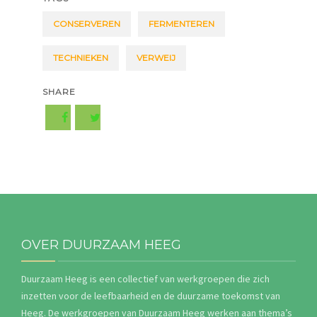
CONSERVEREN
FERMENTEREN
TECHNIEKEN
VERWEIJ
SHARE
OVER DUURZAAM HEEG
Duurzaam Heeg is een collectief van werkgroepen die zich
inzetten voor de leefbaarheid en de duurzame toekomst van
Heeg. De werkgroepen van Duurzaam Heeg werken aan thema’s