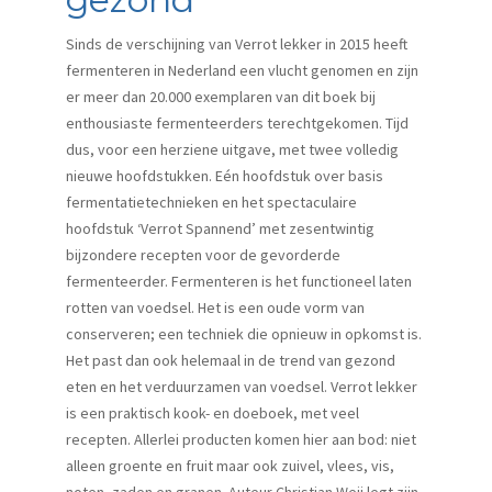
Sinds de verschijning van Verrot lekker in 2015 heeft
fermenteren in Nederland een vlucht genomen en zijn
er meer dan 20.000 exemplaren van dit boek bij
enthousiaste fermenteerders terechtgekomen. Tijd
dus, voor een herziene uitgave, met twee volledig
nieuwe hoofdstukken. Eén hoofdstuk over basis
fermentatietechnieken en het spectaculaire
hoofdstuk ‘Verrot Spannend’ met zesentwintig
bijzondere recepten voor de gevorderde
fermenteerder. Fermenteren is het functioneel laten
rotten van voedsel. Het is een oude vorm van
conserveren; een techniek die opnieuw in opkomst is.
Het past dan ook helemaal in de trend van gezond
eten en het verduurzamen van voedsel. Verrot lekker
is een praktisch kook- en doeboek, met veel
recepten. Allerlei producten komen hier aan bod: niet
alleen groente en fruit maar ook zuivel, vlees, vis,
noten, zaden en granen. Auteur Christian Weij legt zijn