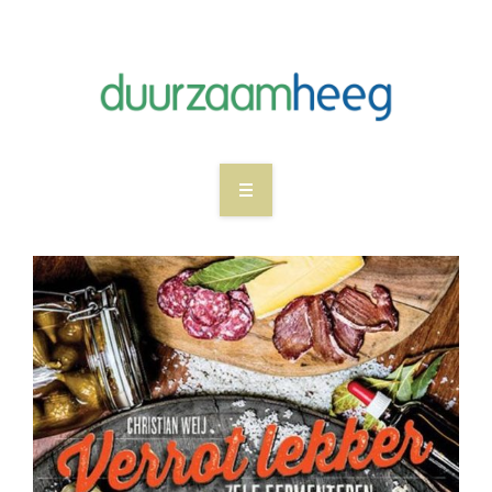
WAT WE DOEN
NIEUWS
WIE ZIJN DUURZAAM HEEG
MEEDOEN
CONTACT