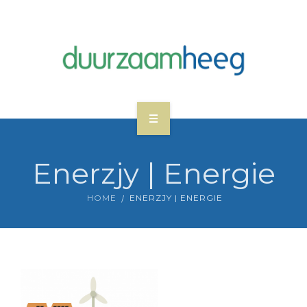
WAT WE DOEN
Enerzjy | Energie
NIEUWS
HOME
ENERZJY | ENERGIE
WIE ZIJN DUURZAAM HEEG
MEEDOEN
CONTACT