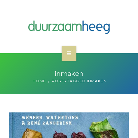
WAT WE DOEN
inmaken
NIEUWS
HOME
POSTS TAGGED INMAKEN
WIE ZIJN DUURZAAM HEEG
MEEDOEN
CONTACT