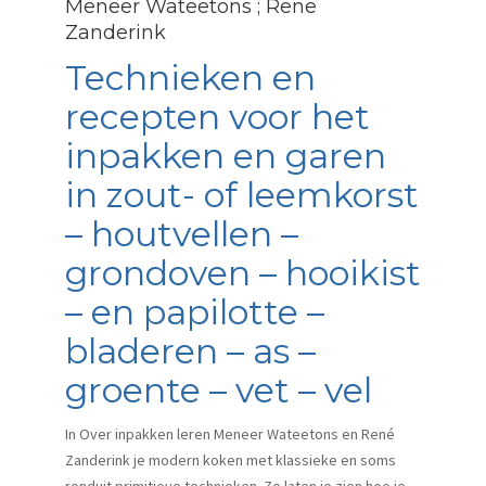
Meneer Wateetons ; Rene
Zanderink
Technieken en
recepten voor het
inpakken en garen
in zout- of leemkorst
– houtvellen –
grondoven – hooikist
– en papilotte –
bladeren – as –
groente – vet – vel
In Over inpakken leren Meneer Wateetons en René
Zanderink je modern koken met klassieke en soms
ronduit primitieve technieken. Ze laten je zien hoe je