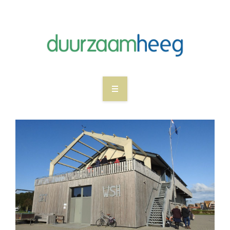
WAT WE DOEN
NIEUWS
WIE ZIJN DUURZAAM HEEG
MEEDOEN
CONTACT